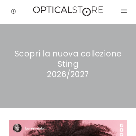
CHI SIAMO
STORE POLICE
Scopri la nuova collezione
PROFESSIONALE
Sting
FASHION & BRAND
2026/2027
MARCHI
CONTATTI