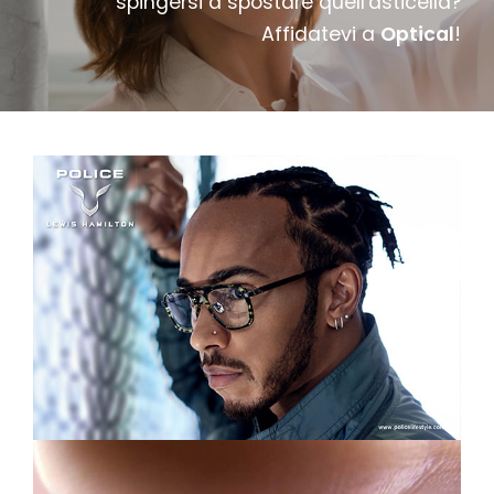
spingersi a spostare quell'asticella?
Affidatevi a
Optical
!