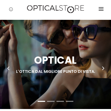
CHI SIAMO
STORE POLICE
PROFESSIONALE
FASHION & BRAND
OPTICAL
MARCHI
L'OTTICA DAL MIGLIORE PUNTO DI VISTA.
CONTATTI