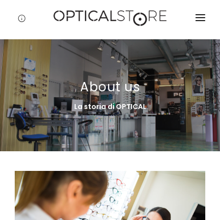
CHI SIAMO
STORE POLICE
About us
PROFESSIONALE
La storia di OPTICAL
FASHION & BRAND
MARCHI
CONTATTI